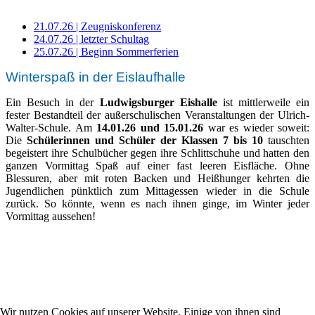
21.07.26 | Zeugniskonferenz
24.07.26 | letzter Schultag
25.07.26 | Beginn Sommerferien
Winterspaß in der Eislaufhalle
Ein Besuch in der
Ludwigsburger Eishalle
ist mittlerweile ein
fester Bestandteil der außerschulischen Veranstaltungen der Ulrich-
Walter-Schule. Am
14.01.26 und 15.01.26
war es wieder soweit:
Die
Schülerinnen und Schüler der Klassen 7 bis 10
tauschten
begeistert ihre Schulbücher gegen ihre Schlittschuhe und hatten den
ganzen Vormittag Spaß auf einer fast leeren Eisfläche. Ohne
Blessuren, aber mit roten Backen und Heißhunger kehrten die
Jugendlichen pünktlich zum Mittagessen wieder in die Schule
zurück. So könnte, wenn es nach ihnen ginge, im Winter jeder
Vormittag aussehen!
Ulrich-Walter-Schule
Wilhelm-Bleyle-Straße 13
71636 Ludwigsburg
Wir nutzen Cookies auf unserer Website. Einige von ihnen sind