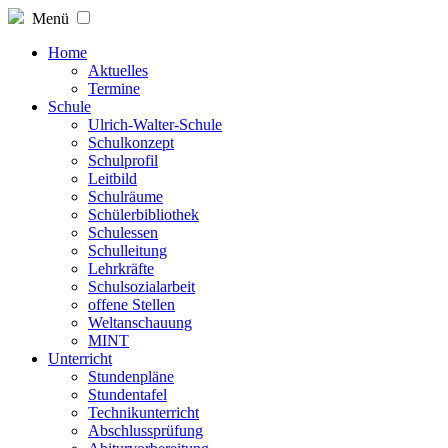
Menü
Home
Aktuelles
Termine
Schule
Ulrich-Walter-Schule
Schulkonzept
Schulprofil
Leitbild
Schulräume
Schülerbibliothek
Schulessen
Schulleitung
Lehrkräfte
Schulsozialarbeit
offene Stellen
Weltanschauung
MINT
Unterricht
Stundenpläne
Stundentafel
Technikunterricht
Abschlussprüfung