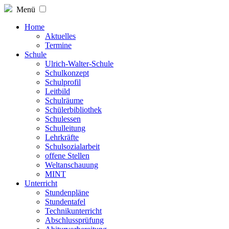
Menü
Home
Aktuelles
Termine
Schule
Ulrich-Walter-Schule
Schulkonzept
Schulprofil
Leitbild
Schulräume
Schülerbibliothek
Schulessen
Schulleitung
Lehrkräfte
Schulsozialarbeit
offene Stellen
Weltanschauung
MINT
Unterricht
Stundenpläne
Stundentafel
Technikunterricht
Abschlussprüfung