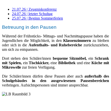
21.07.26 | Zeugniskonferenz
24.07.26 | letzter Schultag
25.07.26 | Beginn Sommerferien
Betreuung in den Pausen
Während der Frühstücks- Mittags- und Nachmittagspause haben die
Jugendlichen die Möglichkeit, in den
Klassenzimmern
zu bleiben
oder sich in die
Aufenthalts- und Ruhebereiche
zurückzuziehen,
um sich zu entspannen.
Dort stehen den Schüler/innen
bequeme Sitzmöbel,
ein
Schrank
mit Spielen,
ein
Tischkicker,
eine
Bibliothek
und eine
Küche mit
Mikrowelle
zur freien Verfügung.
Die Schüler/innen dürfen diese Pausen aber auch
außerhalb des
Schulgebäudes in den ausgewiesenen Pausenbereichen
verbringen. Aufsichtspersonen sind immer ansprechbar.
Ulrich-Walter-Schule
Wilhelm-Bleyle-Straße 13