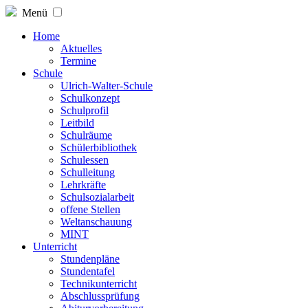
Menü
Home
Aktuelles
Termine
Schule
Ulrich-Walter-Schule
Schulkonzept
Schulprofil
Leitbild
Schulräume
Schülerbibliothek
Schulessen
Schulleitung
Lehrkräfte
Schulsozialarbeit
offene Stellen
Weltanschauung
MINT
Unterricht
Stundenpläne
Stundentafel
Technikunterricht
Abschlussprüfung