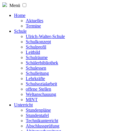
Menü
Home
Aktuelles
Termine
Schule
Ulrich-Walter-Schule
Schulkonzept
Schulprofil
Leitbild
Schulräume
Schülerbibliothek
Schulessen
Schulleitung
Lehrkräfte
Schulsozialarbeit
offene Stellen
Weltanschauung
MINT
Unterricht
Stundenpläne
Stundentafel
Technikunterricht
Abschlussprüfung