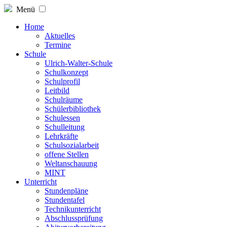
Menü
Home
Aktuelles
Termine
Schule
Ulrich-Walter-Schule
Schulkonzept
Schulprofil
Leitbild
Schulräume
Schülerbibliothek
Schulessen
Schulleitung
Lehrkräfte
Schulsozialarbeit
offene Stellen
Weltanschauung
MINT
Unterricht
Stundenpläne
Stundentafel
Technikunterricht
Abschlussprüfung