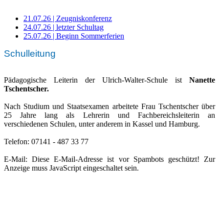
21.07.26 | Zeugniskonferenz
24.07.26 | letzter Schultag
25.07.26 | Beginn Sommerferien
Schulleitung
Pädagogische Leiterin der Ulrich-Walter-Schule ist
Nanette
Tschentscher.
Nach Studium und Staatsexamen arbeitete Frau Tschentscher über
25 Jahre lang als Lehrerin und Fachbereichsleiterin an
verschiedenen Schulen, unter anderem in Kassel und Hamburg.
Telefon: 07141 - 487 33 77
E-Mail:
Diese E-Mail-Adresse ist vor Spambots geschützt! Zur
Anzeige muss JavaScript eingeschaltet sein.
Ulrich-Walter-Schule
Wilhelm-Bleyle-Straße 13
71636 Ludwigsburg